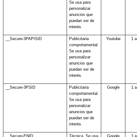
Se usa para
personalizar
anuncios que
puedan ser de
interés.
__Secure-3PAPISID
Publicitaria
Youtube
1 
comportamental.
Se usa para
personalizar
anuncios que
puedan ser de
interés.
__Secure-3PSID
Publicitaria
Google
1 
comportamental.
Se usa para
personalizar
anuncios que
puedan ser de
interés.
__Secure-ENID
Técnica. Se usa
Google
1 