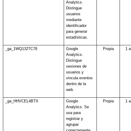
Analytics.
Distingue
usuarios
mediante
identificador
para generar
estadísticas.
_ga_1WQ132TC78
Google
Propia
1 
Analytics.
Distingue
sesiones de
usuarios y
vincula eventos
dentro de la
web.
_ga_HHVCEL4BTX
Google
Propia
1 
Analytics.
Se
usa para
registrar y
agrupar
correctamente