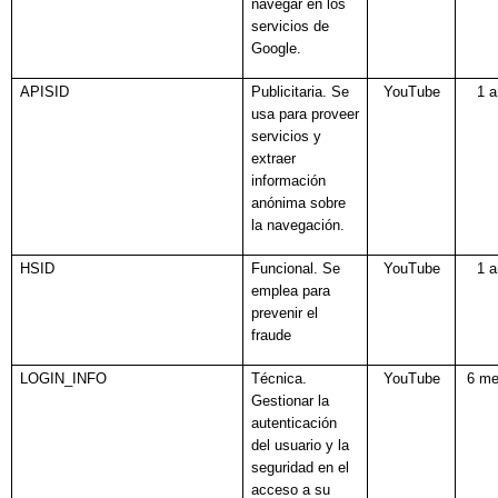
navegar en los
servicios de
Google.
APISID
Publicitaria. Se
YouTube
1 
usa para proveer
servicios y
extraer
información
anónima sobre
la navegación.
HSID
Funcional. Se
YouTube
1 
emplea para
prevenir el
fraude
LOGIN_INFO
Técnica.
YouTube
6 m
Gestionar la
autenticación
del usuario y la
seguridad en el
acceso a su