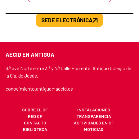
SEDE ELECTRÓNICA
AECID EN ANTIGUA
6.ª ave Norte entre 3.ª y 4.ª Calle Poniente. Antiguo Colegio de
la Cía. de Jesús.
conocimiento.antigua@aecid.es
SOBRE EL CF
INSTALACIONES
RED CF
TRANSPARENCIA
CONTACTO
ACTIVIDADES EN CF
BIBLIOTECA
NOTICIAS