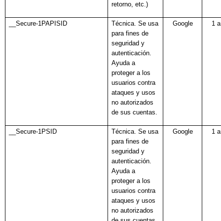
retorno, etc.)
__Secure-1PAPISID
Técnica. Se usa
Google
1 
para fines de
seguridad y
autenticación.
Ayuda a
proteger a los
usuarios contra
ataques y usos
no autorizados
de sus cuentas.
__Secure-1PSID
Técnica. Se usa
Google
1 
para fines de
seguridad y
autenticación.
Ayuda a
proteger a los
usuarios contra
ataques y usos
no autorizados
de sus cuentas.