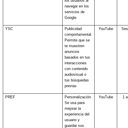
los usuarios al
navegar en los
servicios de
Google.
YSC
Publicidad
YouTube
Ses
comportamental.
Permite que se
te muestren
anuncios
basados en tus
interacciones
con contenido
audiovisual o
tus búsquedas
previas
PREF
Personalización.
YouTube
1 
Se usa para
mejorar la
experiencia del
usuario y
guardar sus