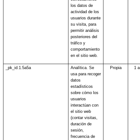
los datos de
actividad de los
usuarios durante
su visita, para
permitir análisis
posteriores del
tráfico y
comportamiento
en el sitio web.
_pk_id.1.5a5a
Analítica. Se
Propia
1 
usa para recoger
datos
estadísticos
sobre cómo los
usuarios
interactúan con
el sitio web
(contar visitas,
duración de
sesión,
frecuencia de