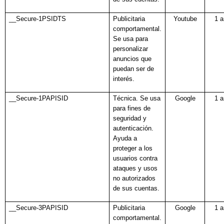
__Secure-1PSIDTS
Publicitaria
Youtube
1 
comportamental.
Se usa para
personalizar
anuncios que
puedan ser de
interés.
__Secure-1PAPISID
Técnica. Se usa
Google
1 
para fines de
seguridad y
autenticación.
Ayuda a
proteger a los
usuarios contra
ataques y usos
no autorizados
de sus cuentas.
__Secure-3PAPISID
Publicitaria
Google
1 
comportamental.