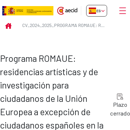
Saltar al contenido principal
Abrir
ES-ES
CV_2024_2025_Programa ROMAUE: 
INICIO
CV_2024_2025_PROGRAMA ROMAUE: RESIDENCIAS ARTÍSTICAS Y DE INVESTIGACIÓN PARA CIUDADANOS DE LA UNIÓN EUROPEA A EXCEPCIÓN DE CIUDADANOS ESPAÑOLES EN LA REAL ACADEMIA DE ESPAÑA EN ROMA (RAER)
Programa ROMAUE:
residencias artísticas y de
investigación para
ciudadanos de la Unión
Plazo
Europea a excepción de
cerrado
ciudadanos españoles en la