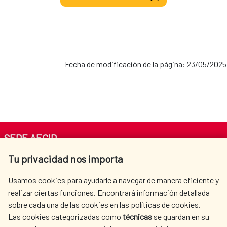
Fecha de modificación de la página: 23/05/2025
SEDE AECID
Tu privacidad nos importa
Av. Reyes Católicos 4 - 28040 Madrid
Tel. +34 900 20 30 54​​​​​​​
Usamos cookies para ayudarle a navegar de manera eficiente y
centro.informacion@aecid.es
realizar ciertas funciones. Encontrará información detallada
sobre cada una de las cookies en las políticas de cookies.
Las cookies categorizadas como
técnicas
se guardan en su
LA AECID
DÓNDE COOPERAMOS