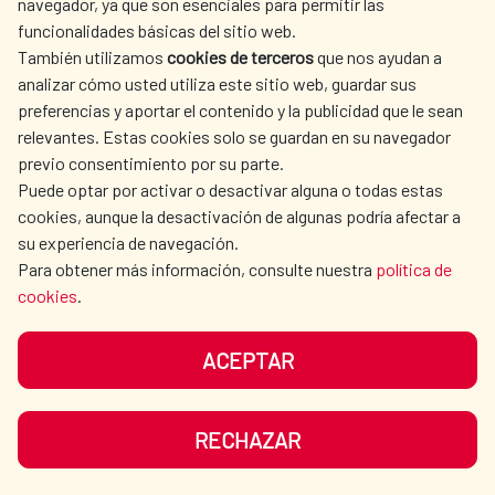
navegador, ya que son esenciales para permitir las
ACCIÓN HUMANITARIA
SALA DE PRENSA
funcionalidades básicas del sitio web.
CULTURA Y CIENCIA
BIBLIOTECA
También utilizamos
cookies de terceros
que nos ayudan a
analizar cómo usted utiliza este sitio web, guardar sus
preferencias y aportar el contenido y la publicidad que le sean
relevantes. Estas cookies solo se guardan en su navegador
previo consentimiento por su parte.
Puede optar por activar o desactivar alguna o todas estas
NUESTRAS REDES SOCIALES
cookies, aunque la desactivación de algunas podría afectar a
su experiencia de navegación.
Para obtener más información, consulte nuestra
política de
cookies
.
ACEPTAR
AVISO LEGAL
PROTECCIÓN DE DATOS
POLÍTICA DE COOKIES
GUÍA DE NAVEGACIÓN
RECHAZAR
ACCESIBILIDAD
MAPA WEB