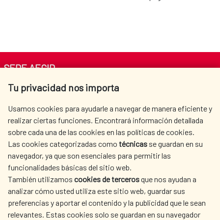
SEDE AECID
Tu privacidad nos importa
Av. Reyes Católicos 4 - 28040 Madrid
Tel. +34 900 20 30 54​​​​​​​
Usamos cookies para ayudarle a navegar de manera eficiente y
centro.informacion@aecid.es
realizar ciertas funciones. Encontrará información detallada
sobre cada una de las cookies en las políticas de cookies.
Las cookies categorizadas como
técnicas
se guardan en su
LA AECID
DÓNDE COOPERAMOS
navegador, ya que son esenciales para permitir las
ACCIÓN HUMANITARIA
SALA DE PRENSA
funcionalidades básicas del sitio web.
También utilizamos
cookies de terceros
que nos ayudan a
CULTURA Y CIENCIA
BIBLIOTECA
analizar cómo usted utiliza este sitio web, guardar sus
preferencias y aportar el contenido y la publicidad que le sean
relevantes. Estas cookies solo se guardan en su navegador