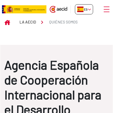
Saltar al contenido principal
Abrir
ES-ES
Quiénes somos
INICIO
LA AECID
QUIÉNES SOMOS
Agencia Española
de Cooperación
Internacional para
el Desarrollo