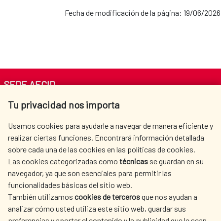
Fecha de modificación de la página: 19/06/2026
SEDE AECID
Tu privacidad nos importa
Av. Reyes Católicos 4 - 28040 Madrid
Tel. +34 900 20 30 54​​​​​​​
Usamos cookies para ayudarle a navegar de manera eficiente y
centro.informacion@aecid.es
realizar ciertas funciones. Encontrará información detallada
sobre cada una de las cookies en las políticas de cookies.
Las cookies categorizadas como
técnicas
se guardan en su
LA AECID
DÓNDE COOPERAMOS
navegador, ya que son esenciales para permitir las
ACCIÓN HUMANITARIA
SALA DE PRENSA
funcionalidades básicas del sitio web.
CULTURA Y CIENCIA
BIBLIOTECA
También utilizamos
cookies de terceros
que nos ayudan a
analizar cómo usted utiliza este sitio web, guardar sus
preferencias y aportar el contenido y la publicidad que le sean