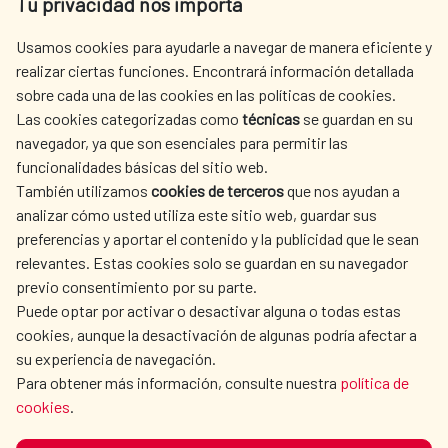
Tu privacidad nos importa
Tel. +34 900 20 30 54​​​​​​​
centro.informacion@aecid.es
Usamos cookies para ayudarle a navegar de manera eficiente y
realizar ciertas funciones. Encontrará información detallada
sobre cada una de las cookies en las políticas de cookies.
AECID
WHERE DO WE COOPERATE?
Las cookies categorizadas como
técnicas
se guardan en su
SPANISH HUMANITARIAN
PRESS ROOM
navegador, ya que son esenciales para permitir las
ACTION
funcionalidades básicas del sitio web.
CULTURE AND SCIENCE
LIBRARY
También utilizamos
cookies de terceros
que nos ayudan a
analizar cómo usted utiliza este sitio web, guardar sus
preferencias y aportar el contenido y la publicidad que le sean
relevantes. Estas cookies solo se guardan en su navegador
previo consentimiento por su parte.
Puede optar por activar o desactivar alguna o todas estas
OUR SOCIAL MEDIA
cookies, aunque la desactivación de algunas podría afectar a
su experiencia de navegación.
Para obtener más información, consulte nuestra
política de
cookies
.