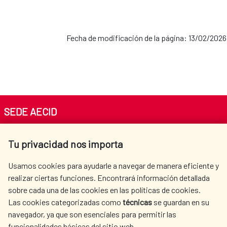
Fecha de modificación de la página: 13/02/2026
SEDE AECID
Av. Reyes Católicos 4 - 28040 Madrid
Tu privacidad nos importa
Tel. +34 900 20 30 54​​​​​​​
centro.informacion@aecid.es
Usamos cookies para ayudarle a navegar de manera eficiente y
realizar ciertas funciones. Encontrará información detallada
sobre cada una de las cookies en las políticas de cookies.
AECID
WHERE DO WE COOPERATE?
Las cookies categorizadas como
técnicas
se guardan en su
SPANISH HUMANITARIAN
PRESS ROOM
navegador, ya que son esenciales para permitir las
ACTION
funcionalidades básicas del sitio web.