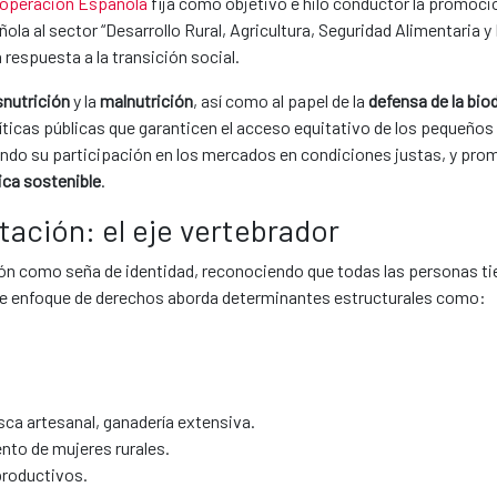
Cooperación Española
fija como objetivo e hilo conductor la promoció
la al sector “Desarrollo Rural, Agricultura, Seguridad Alimentaria y
respuesta a la transición social.
snutrición
y la
malnutrición
, así como al papel de la
defensa de la bio
líticas públicas que garanticen el acceso equitativo de los pequeños
tando su participación en los mercados en condiciones justas, y pr
ca sostenible
.
ación: el eje vertebrador
n como seña de identidad, reconociendo que todas las personas t
te enfoque de derechos aborda determinantes estructurales como:
esca artesanal, ganadería extensiva.
to de mujeres rurales.
productivos.