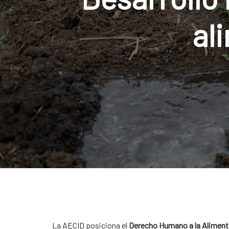
al
La AECID posiciona el
Derecho Humano a la Aliment