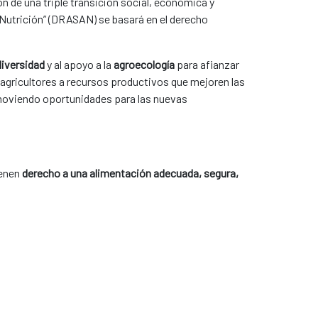
n de una triple transición social, económica y
 Nutrición” (DRASAN) se basará en el derecho
diversidad
y al apoyo a la
agroecología
para afianzar
 agricultores a recursos productivos que mejoren las
omoviendo oportunidades para las nuevas
ienen
derecho a una alimentación adecuada, segura,