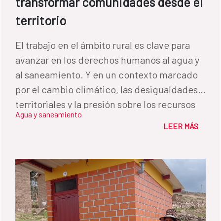
transformar comunidades desde el
territorio
El trabajo en el ámbito rural es clave para
avanzar en los derechos humanos al agua y
al saneamiento. Y en un contexto marcado
por el cambio climático, las desigualdades
territoriales y la presión sobre los recursos
Agua y saneamiento
hídricos, la experiencia ofrece una lección
LEER MÁS
fundamental: las soluciones más
sostenibles son aquellas construidas desde
las comunidades en armonía con el
territorio.