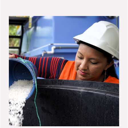
Cooperación en Agua y Saneamiento, del
FCAS, presentará este espacio en el que
participarán también Yamileth Astorga, ex
presidenta del Instituto Costarricense de
Acueductos y Alcantarillados, y Ana Tejero,
directora de programa del área de
Tecnología del Agua, CEDEX (Centro de
estudios y experimentación de obras
públicas). En representación de los países
que, en diferentes estadios, están
trabajando en torno a la incorporación del
canon de vertidos, participarán: William
Caraballo, del Instituto Nacional de
Recursos Hidráulicos (INDHRI) de República
Dominicana; Ricardo Bula, gerente general